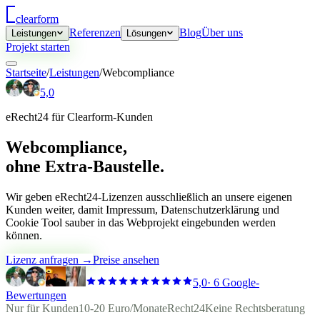
clear
form
Referenzen
Blog
Über uns
Leistungen
Lösungen
Projekt starten
Startseite
/
Leistungen
/
Webcompliance
5,0
eRecht24 für Clearform-Kunden
Web­compliance,
ohne Extra-Baustelle.
Wir geben eRecht24-Lizenzen ausschließlich an unsere eigenen
Kunden weiter, damit Impressum, Datenschutzerklärung und
Cookie Tool sauber in das Webprojekt eingebunden werden
können.
Lizenz anfragen →
Preise ansehen
5,0
·
6 Google-
Bewertungen
Nur für Kunden
10-20 Euro/Monat
eRecht24
Keine Rechtsberatung