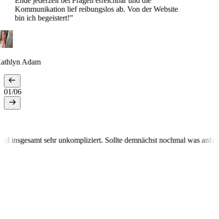
Ende jederzeit bei Fragen erreichbar und die
Kommunikation lief reibungslos ab. Von der Website
bin ich begeistert!
”
athlyn Adam
01
/
06
samt sehr unkompliziert. Sollte demnächst nochmal was anfallen, dan