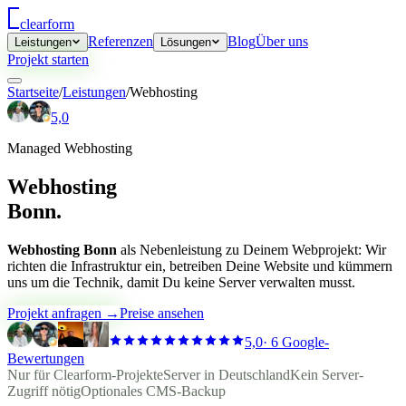
clear
form
Referenzen
Blog
Über uns
Leistungen
Lösungen
Projekt starten
Startseite
/
Leistungen
/
Webhosting
5,0
Managed Webhosting
Webhosting
Bonn.
Webhosting Bonn
als Nebenleistung zu Deinem Webprojekt: Wir
richten die Infrastruktur ein, betreiben Deine Website und kümmern
uns um die Technik, damit Du keine Server verwalten musst.
Projekt anfragen →
Preise ansehen
5,0
·
6 Google-
Bewertungen
Nur für Clearform-Projekte
Server in Deutschland
Kein Server-
Zugriff nötig
Optionales CMS-Backup