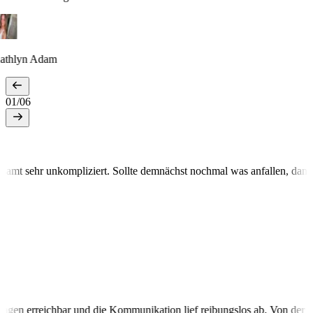
athlyn Adam
01
/
06
nkompliziert. Sollte demnächst nochmal was anfallen, dann gehen wir
derzeit bei Fragen erreichbar und die Kommunikation lief reibungslos 