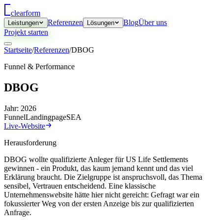
clear
form
Referenzen
Blog
Über uns
Leistungen
Lösungen
Projekt starten
Startseite
/
Referenzen
/
DBOG
Funnel & Performance
DBOG
Jahr:
2026
Funnel
Landingpage
SEA
Live-Website
Herausforderung
DBOG wollte qualifizierte Anleger für US Life Settlements
gewinnen - ein Produkt, das kaum jemand kennt und das viel
Erklärung braucht. Die Zielgruppe ist anspruchsvoll, das Thema
sensibel, Vertrauen entscheidend. Eine klassische
Unternehmenswebsite hätte hier nicht gereicht: Gefragt war ein
fokussierter Weg von der ersten Anzeige bis zur qualifizierten
Anfrage.